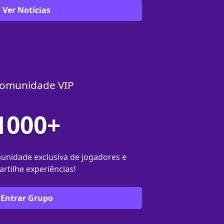
Ver Notícias
Comunidade VIP
1000+
unidade exclusiva de jogadores e
rtilhe experiências!
Entrar Grupo