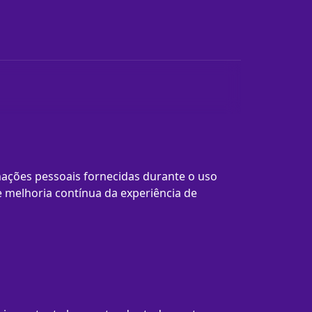
mações pessoais fornecidas durante o uso
e melhoria contínua da experiência de