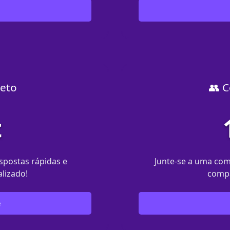
reto
👥 
t
espostas rápidas e
Junte-se a uma com
lizado!
compa
e