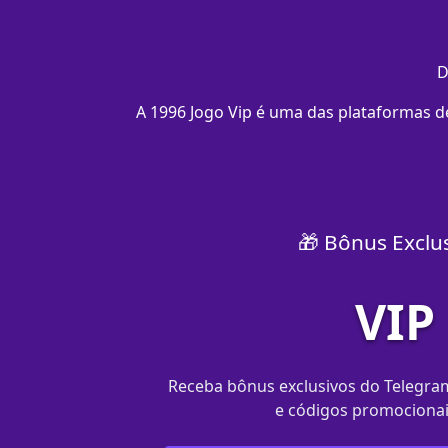
D
A 1996 Jogo Vip é uma das plataformas de
🎁 Bônus Exclu
VIP
Receba bônus exclusivos do Telegra
e códigos promocionai