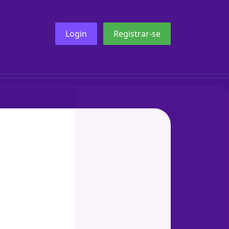
Login
Registrar-se