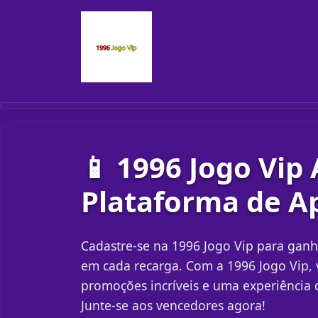
📱 1996 Jogo Vip
Plataforma de A
Cadastre-se na 1996 Jogo Vip para ganh
em cada recarga. Com a 1996 Jogo Vip, 
promoções incríveis e uma experiência d
Junte-se aos vencedores agora!