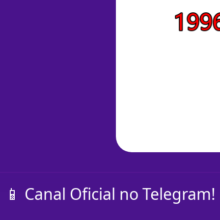
📱 Canal Oficial no Telegram!