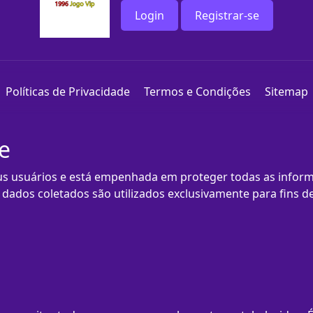
Login
Registrar-se
Políticas de Privacidade
Termos e Condições
Sitemap
de
seus usuários e está empenhada em proteger todas as infor
dados coletados são utilizados exclusivamente para fins d