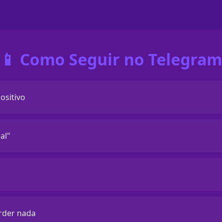
📱 Como Seguir no Telegram
ositivo
al"
erder nada