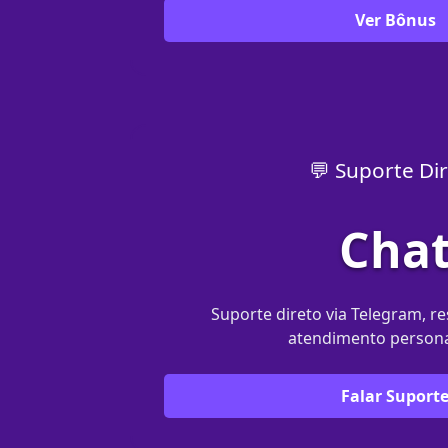
Ver Bônus
💬 Suporte Di
Cha
Suporte direto via Telegram, r
atendimento persona
Falar Suport