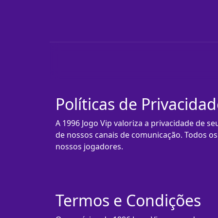
Políticas de Privacida
A 1996 Jogo Vip valoriza a privacidade de 
de nossos canais de comunicação. Todos os 
nossos jogadores.
Termos e Condições