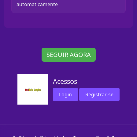
automaticamente
SEGUIR AGORA
Acessos
Login
Registrar-se