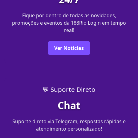
Fique por dentro de todas as novidades,
promoções e eventos da 188Rio Login em tempo
real!
Ver Notícias
💬 Suporte Direto
Chat
Suporte direto via Telegram, respostas rápidas e
atendimento personalizado!