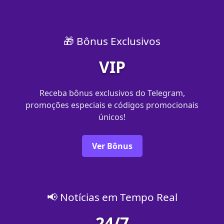
🎁 Bônus Exclusivos
VIP
Receba bônus exclusivos do Telegram,
promoções especiais e códigos promocionais
únicos!
Ver Bônus
📢 Notícias em Tempo Real
24/7