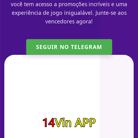
você tem acesso a promoções incríveis e uma
experiência de jogo inigualável. Junte-se aos
vencedores agora!
SEGUIR NO TELEGRAM