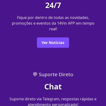
24/7
Fique por dentro de todas as novidades,
promoções e eventos da 14Vin APP em tempo
real!
Ver Notícias
💬 Suporte Direto
Chat
Suporte direto via Telegram, respostas rápidas e
atendimento personalizado!