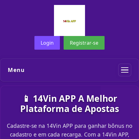
Login
Registrar-se
Menu
📱 14Vin APP A Melhor
Plataforma de Apostas
Cadastre-se na 14Vin APP para ganhar bônus no
cadastro e em cada recarga. Com a 14Vin APP,