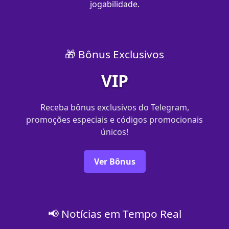
jogabilidade.
🎁 Bônus Exclusivos
VIP
Receba bônus exclusivos do Telegram,
promoções especiais e códigos promocionais
únicos!
Ver Bônus
📢 Notícias em Tempo Real