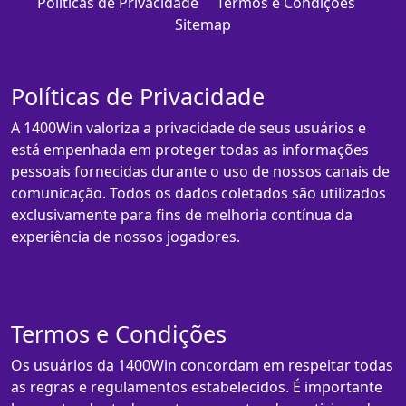
Políticas de Privacidade
Termos e Condições
Sitemap
Políticas de Privacidade
A 1400Win valoriza a privacidade de seus usuários e
está empenhada em proteger todas as informações
pessoais fornecidas durante o uso de nossos canais de
comunicação. Todos os dados coletados são utilizados
exclusivamente para fins de melhoria contínua da
experiência de nossos jogadores.
Termos e Condições
Os usuários da 1400Win concordam em respeitar todas
as regras e regulamentos estabelecidos. É importante