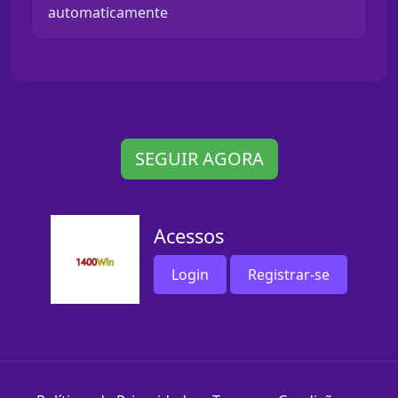
automaticamente
SEGUIR AGORA
Acessos
Login
Registrar-se