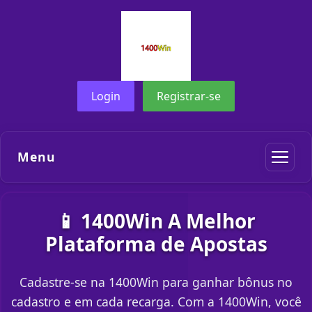
Login
Registrar-se
Menu
📱 1400Win A Melhor
Plataforma de Apostas
Cadastre-se na 1400Win para ganhar bônus no
cadastro e em cada recarga. Com a 1400Win, você