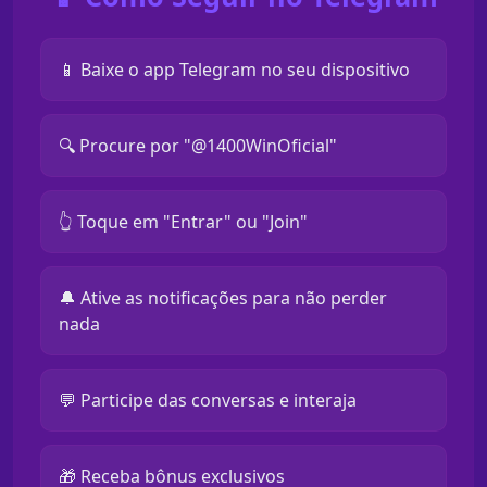
📱 Baixe o app Telegram no seu dispositivo
🔍 Procure por "@1400WinOficial"
👆 Toque em "Entrar" ou "Join"
🔔 Ative as notificações para não perder
nada
💬 Participe das conversas e interaja
🎁 Receba bônus exclusivos