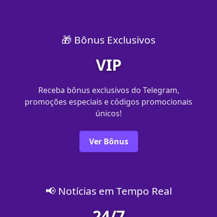
🎁 Bônus Exclusivos
VIP
Receba bônus exclusivos do Telegram,
promoções especiais e códigos promocionais
únicos!
Ver Bônus
📢 Notícias em Tempo Real
24/7