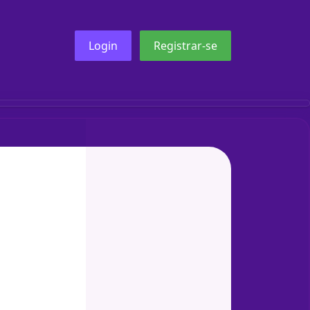
Login
Registrar-se