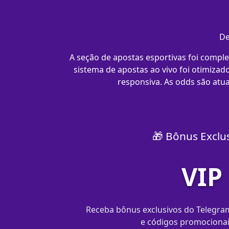
De
A seção de apostas esportivas foi compl
sistema de apostas ao vivo foi otimizad
responsiva. As odds são atu
🎁 Bônus Exclu
VIP
Receba bônus exclusivos do Telegra
e códigos promocionai