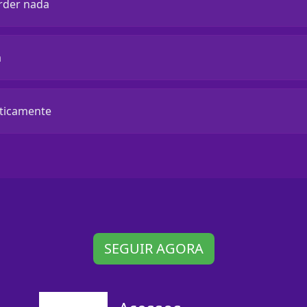
erder nada
a
aticamente
SEGUIR AGORA