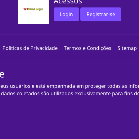
Acessos
Login
Registrar-se
Políticas de Privacidade
Termos e Condições
Sitemap
de
 seus usuários e está empenhada em proteger todas as inf
dados coletados são utilizados exclusivamente para fins d