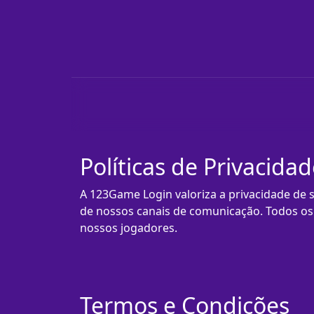
Políticas de Privacida
A 123Game Login valoriza a privacidade de
de nossos canais de comunicação. Todos os 
nossos jogadores.
Termos e Condições