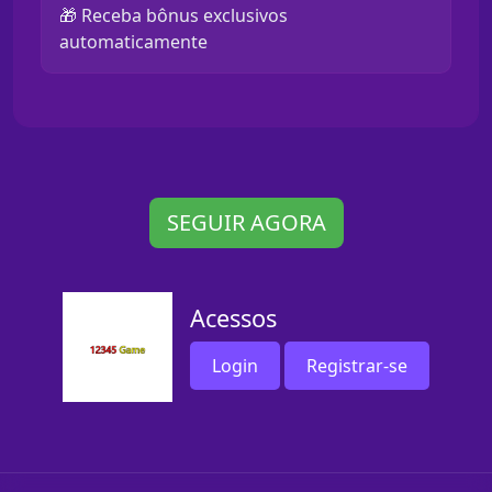
🎁 Receba bônus exclusivos
automaticamente
SEGUIR AGORA
Acessos
Login
Registrar-se