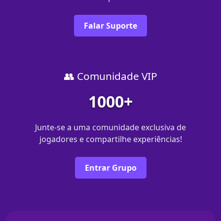
Falar Suporte
👥 Comunidade VIP
1000+
Junte-se a uma comunidade exclusiva de
jogadores e compartilhe experiências!
Entrar Grupo