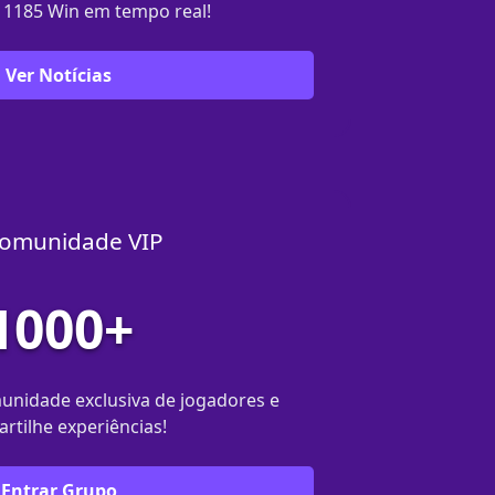
 1185 Win em tempo real!
Ver Notícias
Comunidade VIP
1000+
unidade exclusiva de jogadores e
rtilhe experiências!
Entrar Grupo