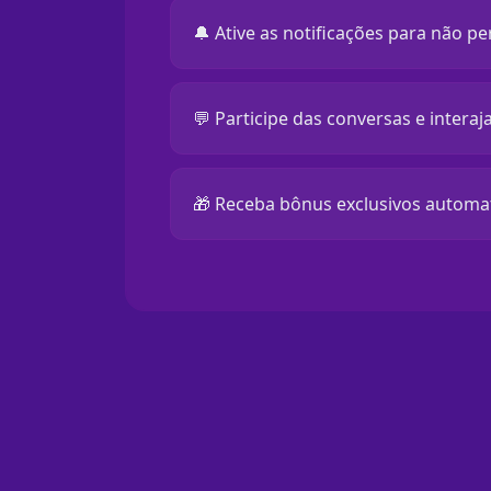
🔔 Ative as notificações para não p
💬 Participe das conversas e interaj
🎁 Receba bônus exclusivos autom