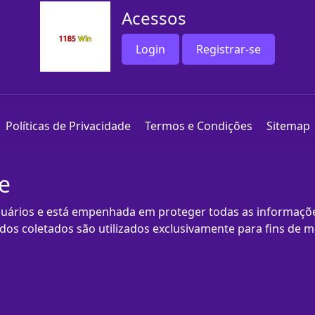
Acessos
Login
Registrar-se
Políticas de Privacidade
Termos e Condições
Sitemap
de
usuários e está empenhada em proteger todas as informaçõ
os coletados são utilizados exclusivamente para fins de m