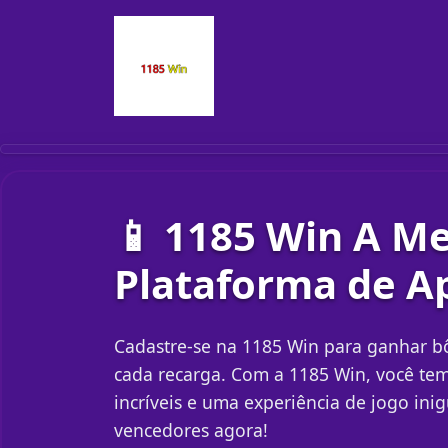
📱 1185 Win A M
Plataforma de A
Cadastre-se na 1185 Win para ganhar b
cada recarga. Com a 1185 Win, você te
incríveis e uma experiência de jogo inig
vencedores agora!