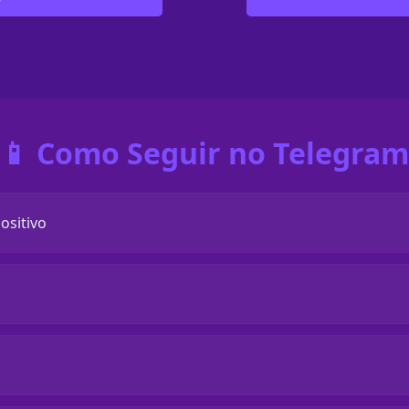
📱 Como Seguir no Telegram
ositivo