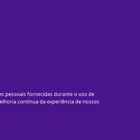
es pessoais fornecidas durante o uso de
elhoria contínua da experiência de nossos