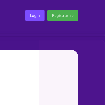
Login
Registrar-se