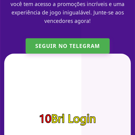
você tem acesso a promoções incríveis e uma
experiência de jogo inigualável. Junte-se aos
vencedores agora!
SEGUIR NO TELEGRAM